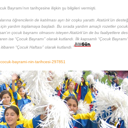
k Bayramı’nın tarihçesine ilişkin şu bilgileri vermişti.
rına öğrencilerin de katılması ayrı bir coşku yarattı. Atatürk’ün desteğ
için yardım toplamaya başladı. Bu sırada yardım amaçlı rozetler çocukl
isan’ın çocuk bayramı olmasını isteyen Atatürk’ün de bu faaliyetlere de
en ise “Çocuk Bayramı” olarak kutlandı. İlk kapsamlı “Çocuk Bayramı”
itibaren “Çocuk Haftası” olarak kutlandı.”
-cocuk-bayrami-nin-tarihcesi-297851