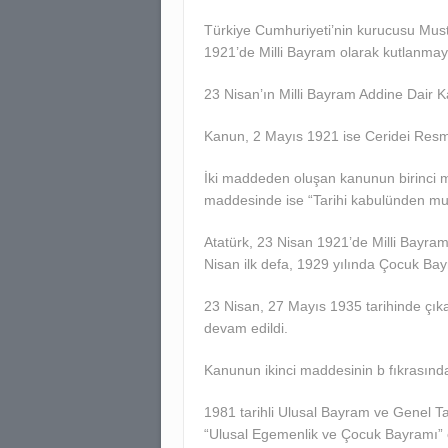
Türkiye Cumhuriyeti’nin kurucusu Mus
1921’de Milli Bayram olarak kutlanmay
23 Nisan’ın Milli Bayram Addine Dair Ka
Kanun, 2 Mayıs 1921 ise Ceridei Resm
İki maddeden oluşan kanunun birinci ma
maddesinde ise “Tarihi kabulünden mute
Atatürk, 23 Nisan 1921’de Milli Bayram
Nisan ilk defa, 1929 yılında Çocuk Bay
23 Nisan, 27 Mayıs 1935 tarihinde çık
devam edildi.
Kanunun ikinci maddesinin b fıkrasınd
1981 tarihli Ulusal Bayram ve Genel Ta
“Ulusal Egemenlik ve Çocuk Bayramı” ol