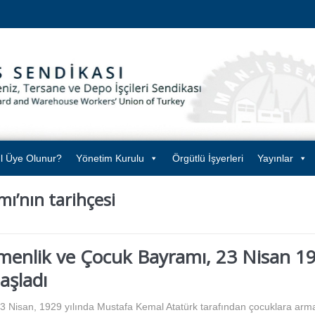
l Üye Olunur?
Yönetim Kurulu
Örgütlü İşyerleri
Yayınlar
ı’nın tarihçesi
menlik ve Çocuk Bayramı, 23 Nisan 19
aşladı
 23 Nisan, 1929 yılında Mustafa Kemal Atatürk tarafından çocuklara arma