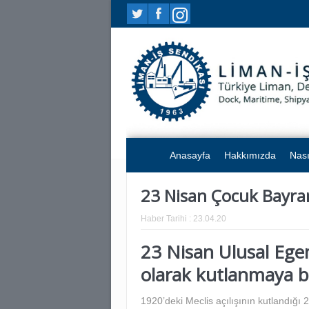
Anasayfa
Hakkımızda
Nası
23 Nisan Çocuk Bayram
Haber Tarihi :
23.04.20
23 Nisan Ulusal Ege
olarak kutlanmaya b
1920’deki Meclis açılışının kutlandığı