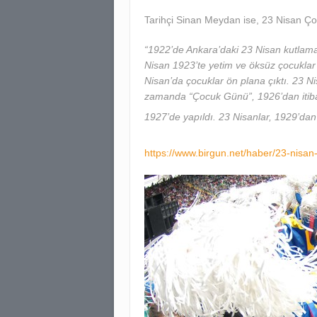
Tarihçi Sinan Meydan ise, 23 Nisan Çocu
“1922’de Ankara’daki 23 Nisan kutlamala
Nisan 1923’te yetim ve öksüz çocuklar 
Nisan’da çocuklar ön plana çıktı. 23 N
zamanda “Çocuk Günü”, 1926’dan itibar
1927’de yapıldı. 23 Nisanlar, 1929’dan 
https://www.birgun.net/haber/23-nisan