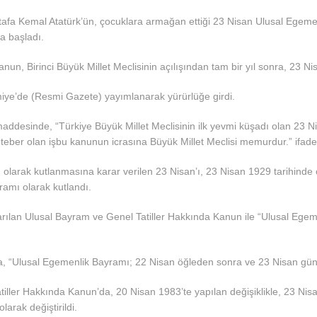
tafa Kemal Atatürk’ün, çocuklara armağan ettiği 23 Nisan Ulusal Egem
a başladı.
nun, Birinci Büyük Millet Meclisinin açılışından tam bir yıl sonra, 23 Ni
iye’de (Resmi Gazete) yayımlanarak yürürlüğe girdi.
ddesinde, “Türkiye Büyük Millet Meclisinin ilk yevmi küşadı olan 23 Nis
ber olan işbu kanunun icrasına Büyük Millet Meclisi memurdur.” ifadele
 olarak kutlanmasına karar verilen 23 Nisan’ı, 23 Nisan 1929 tarihinde
ramı olarak kutlandı.
arılan Ulusal Bayram ve Genel Tatiller Hakkında Kanun ile “Ulusal Ege
a, “Ulusal Egemenlik Bayramı; 22 Nisan öğleden sonra ve 23 Nisan günü”
tiller Hakkında Kanun’da, 20 Nisan 1983’te yapılan değişiklikle, 23 Ni
arak değiştirildi.