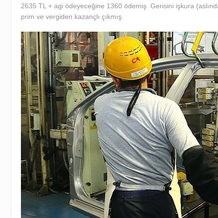
2635 TL + agi ödeyeceğine 1360 ödemiş. Gerisini işkura (aslında 
prim ve vergiden kazançlı çıkmış.