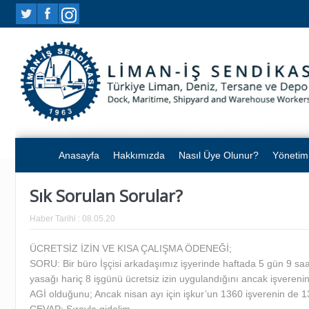
Anasayfa
Hakkımızda
Nasıl Üye Olunur?
Yönetim
Sık Sorulan Sorular?
Haber Tarihi :
08.05.20
ÜCRETSİZ İZİN VE KISA ÇALIŞMA ÖDENEĞİ;
SORU: Bir büro İşçisi arkadaşımız işyerinde haftada 5 gün 9 saa
yasağı hariç 8 işgünü ücretsiz izin uygulandığını ancak işverenin
AGİ olduğunu; Ancak nisan ayı için işkur’un 1360 işverenin de 1380