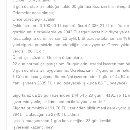
CEVAP: Sırayla gidelim.
8 gün ücretsiz izin olduğu halde 30 gün ücretsiz izin bildirilmiş. 
Ödemeler nasıl olmalı;
Önce ücreti açıklayalım.
Aylık ücret net 3.100,00 TL ise brüt ücret 4.336,21 TL’dir. Yan
gördüğümüz örneklerde ya 2943 Tl asgari ücret bildiriliyor ya da 
Kısa çalışma ücreti ise son 12 aylık brüt ücret ortalamanızın %
yani sigorta priminizin tam ödendiğini varsayıyoruz. Geçen yıld
vergisi= 86 TL’dir.
Ücret işini çözdük. Gelelim ödemelere;
22 gün normal çalışmışsınız. Bu günlerin ücretini işveren tam 
8 gün ücretsiz izin uygulanmış. Ücretsiz iznin 7 gününü her hal
1 Gün de kısa çalışma ödeneğini işveren öder 1 gün x 144,54 x
Yani iş veren 2635 TL + agi ödeyecek iş kurda 86 TL ödeyecek.
Sigortanız da 29 gün üzerinden 144,54 x 29 gün = 4191,76 TL 
İşverenin yanlış bildirimi nedeni ile kaybınız nedir ?
Sigorta priminizin 4191,76 TL üzerinden bildirilmesi gerekiyordu;
2941 TL alacağınıza 2740 TL aldınız.
İşsizlik maaşınızdan 1 gün kesileceğine 23 gün kesildi.
İşverenin kazancı ne?