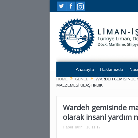
Anasayfa
Hakkımızda
Nası
HOME
GENEL
WARDEH GEMISINDE M
MALZEMESI ULAŞTIRDIK
Wardeh gemisinde mah
olarak insani yardım 
Haber Tarihi :
18.11.17