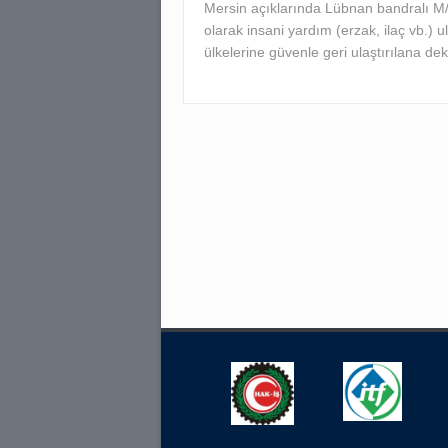
Mersin açıklarında Lübnan bandralı M
olarak insani yardım (erzak, ilaç vb.) ul
ülkelerine güvenle geri ulaştırılana de