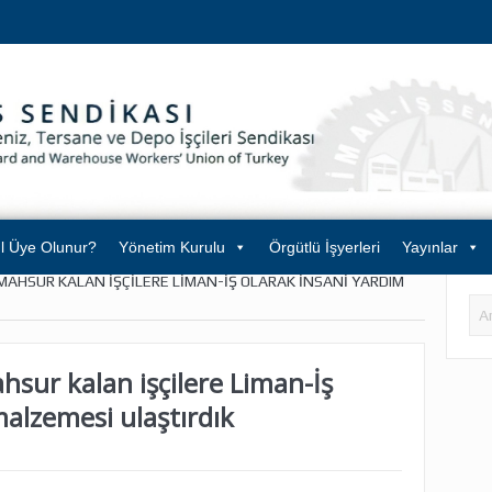
l Üye Olunur?
Yönetim Kurulu
Örgütlü İşyerleri
Yayınlar
AHSUR KALAN IŞÇILERE LIMAN-İŞ OLARAK INSANI YARDIM
sur kalan işçilere Liman-İş
malzemesi ulaştırdık