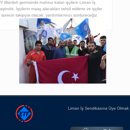
/V Wardeh gemisinde mahsur kalan işçilere Liman-İş
aştırdık. İşçilerin maaş alacakları tahsil edilene ve işçiler
k sürecin takipçisi olacak, yardımlarımızı sürdüreceğiz.
Liman İş Sendikasına Üye Olmak