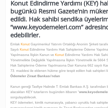
Konut Edindirme Yardımı (KEY) hak 
bugünkü Resmi Gazete’nin mükerre
edildi. Hak sahibi sendika üyelerim
“
www.keyodemeleri.com
” adresin
edebilirler.
Emlak
Konut
Gayrimenkul Yatırım Ortaklığı Anonim Şirketi taraf
Sayılı
Konut
Edindirme Yardımı Hak Sahiplerine Ödeme Yapılmas
Yapılmasına İlişkin Kanun ve
Konut
Edindirme Yardımı Hak Sahi
Yönetmelikte Değişiklik Yapılmasına İlişkin Yönetmelik ile 5664 
Hak Sahiplerine Ödeme Yapılmasına Dair Kanuna 662 sayılı 
73. maddesi ile eklenen hükme göre tespit edilen hak sahipleri li
Ödemeler Ziraat Bankası’ndan
Kanun gereği Tasfiye Halinde T. Emlak Bankası A.Ş. tarafından bild
alacakları KEY tutarlarını bugünden itibaren “
www.keyodemeler
sorgulayabilecek.
KEY ödemeleri, kimlik numarasıyla, yabancı uyruklu hak sahipler
numarası/vergi kimlik numarası ile Ziraat Bankasından yapılaca