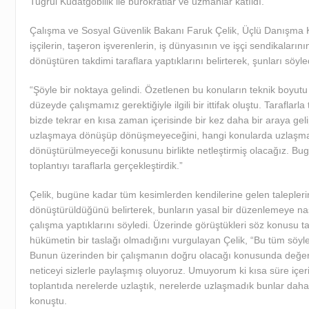
Tuğrul Kudatgobilik ile bürokratlar ve uzmanlar katıldı.
Çalışma ve Sosyal Güvenlik Bakanı Faruk Çelik, Üçlü Danışma K
işçilerin, taşeron işverenlerin, iş dünyasının ve işçi sendikalarını
dönüştüren takdimi taraflara yaptıklarını belirterek, şunları söyle
“Şöyle bir noktaya gelindi. Özetlenen bu konuların teknik boyutu
düzeyde çalışmamız gerektiğiyle ilgili bir ittifak oluştu. Taraflarla
bizde tekrar en kısa zaman içerisinde bir kez daha bir araya geli
uzlaşmaya dönüşüp dönüşmeyeceğini, hangi konularda uzlaşm
dönüştürülmeyeceği konusunu birlikte netleştirmiş olacağız. Bugü
toplantıyı taraflarla gerçekleştirdik.”
Çelik, bugüne kadar tüm kesimlerden kendilerine gelen taleplerin
dönüştürüldüğünü belirterek, bunların yasal bir düzenlemeye na
çalışma yaptıklarını söyledi. Üzerinde görüştükleri söz konusu ta
hükümetin bir taslağı olmadığını vurgulayan Çelik, “Bu tüm söylen
Bunun üzerinden bir çalışmanın doğru olacağı konusunda değer
neticeyi sizlerle paylaşmış oluyoruz. Umuyorum ki kısa süre içe
toplantıda nerelerde uzlaştık, nerelerde uzlaşmadık bunlar daha
konuştu.